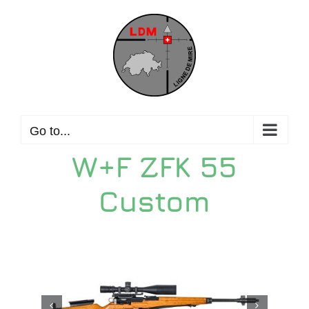
Skip
to
content
Go to...
W+F ZFK 55
Custom